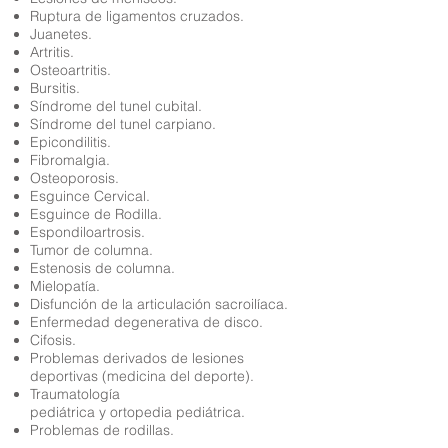
Ruptura de ligamentos cruzados.
Juanetes.
Artritis.
Osteoartritis.
Bursitis.
Síndrome del tunel cubital.
Síndrome del tunel carpiano.
Epicondilitis.
Fibromalgia.
Osteoporosis.
Esguince Cervical.
Esguince de Rodilla.
Espondiloartrosis.
Tumor de columna.
Estenosis de columna.
Mielopatía.
Disfunción de la articulación sacroilíaca.
Enfermedad degenerativa de disco.
Cifosis.
Problemas derivados de lesiones
deportivas (medicina del deporte).
Traumatología
pediátrica y
ortopedia
pediátrica.
Problemas de rodillas.