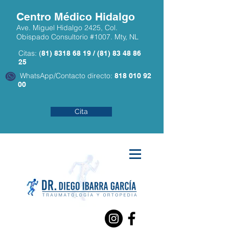
Centro Médico Hidalgo
Ave. Miguel Hidalgo 2425, Col.
Obispado Consultorio #1007. Mty, NL
Citas:
(
81) 8318 68 19
/
(81) 83 48 86
25
WhatsApp/Contacto directo:
818 010 92
00
Cita