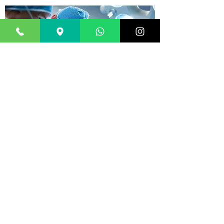
Tratamiento
quirúrgico
Cuando la condición es severa, se requerirá
de una cirugía. El
está
Dr. Diego Ibarra
capacitado para realizar cirugías como:
Para tratar problemas dentro
Artroscopias.
de articulaciones.
Reparación de tejido blando. Para ligamentos
y tendones.
Reemplazo de articulación. Con una prótesis.
Cirugía de revisión de articulación. Para
cambiar el implante preexistente.